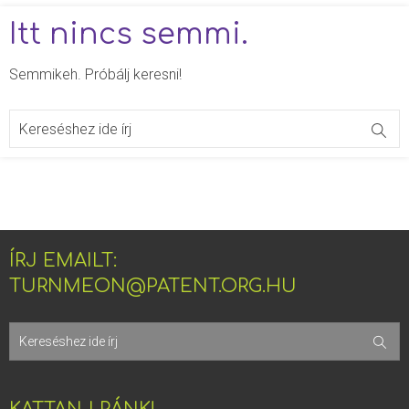
Itt nincs semmi.
Semmikeh. Próbálj keresni!
ÍRJ EMAILT:
TURNMEON@PATENT.ORG.HU