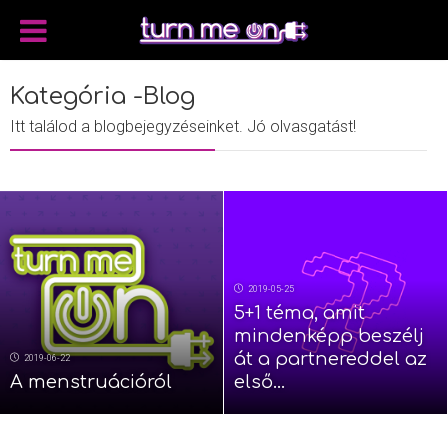
Kategória -Blog
Itt találod a blogbejegyzéseinket. Jó olvasgatást!
2019-05-25
5+1 téma, amit
mindenképp beszélj
át a partnereddel az
2019-06-22
A menstruációról
első...